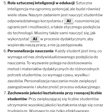
Rola sztucznej inteligencji w edukacji
: Sztuczna
inteligencja ma ogromny potencjał, ale budzi również
wiele obaw. Naszym zadaniem jest nauczyć studentów
odpowiedzialnego korzystania z
AI
, rozumienia jej
ograniczeń i możliwości, a także etycznego podejścia
do technologii. Musimy także sami nauczyć się, jak
wykorzystać
AI
w procesie dydaktycznym, aby
wspierała naszą pracę, a nie ją zastępowała.
Personalizacja nauczania
: Każdy student jest inny, co
wymaga od nas zindywidualizowanego podejścia do
nauczania. To wyzwanie polega na dostosowaniu
metod i materiałów dydaktycznych do różnorodnych
potrzeb studentów, co wymaga czasu, wysiłku i
zasobów. Personalizacja nauczania może zwiększyć
zaangażowanie i skuteczność procesu edukacyjnego.
Zachowanie jakości kształcenia przy rosnącej liczbie
studentów
: Przy zwiększającej się liczbie studentów
utrzymanie wysokiej jakości kształcenia staje się coraz
trudniejsze. Wymaga to nie tylko efektywnego