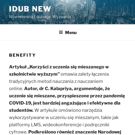
Przejdź
IDUB NEW
do
Nowoczesna Edukacja: Wyzwania
treści
Menu
BENEFITY
Artykuł „Korzyści z uczenia się mieszanego w
szkolnictwie wyższym”
omawia zalety łączenia
tradycyjnych metod nauczania z nauczaniem
online.
Autor, dr C. Kalapriya, argumentuje, że
uczenie się mieszane, przyspieszone przez pandemię
COVID-19, jest bardziej angażujące i efektywne dla
studentów.
W artykule omówiono narzędzia
wykorzystywane w uczeniu się mieszanym, takie jak
platformy LMS, wideokonferencje i podręczniki
cyfrowe.
Podkreślono również znaczenie Narodowej