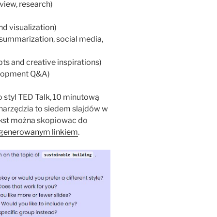
rview, research)
nd visualization)
, summarization, social media,
s and creative inspirations)
elopment Q&A)
 styl TED Talk, 10 minutową
a narzędzia to siedem slajdów w
ekst można skopiowac do
generowanym linkiem
.