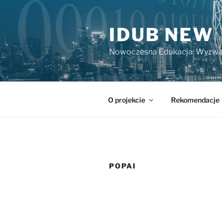
Przejdź
do
IDUB NEW
treści
Nowoczesna Edukacja: Wyzwa
O projekcie
Rekomendacje
POPAI