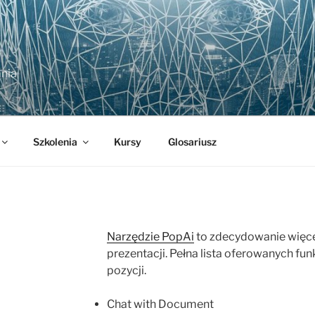
nia
Szkolenia
Kursy
Glosariusz
Narzędzie PopAi
to zdecydowanie więce
prezentacji. Pełna lista oferowanych f
pozycji.
Chat with Document