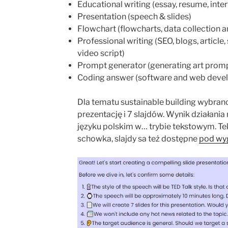
Educational writing (essay, resume, inte
Presentation (speech & slides)
Flowchart (flowcharts, data collection a
Professional writing (SEO, blogs, article
video script)
Prompt generator (generating art prompt
Coding answer (software and web dev
Dla tematu sustainable building wybrano
prezentację i 7 slajdów. Wynik działani
języku polskim w… trybie tekstowym. T
schowka, slajdy sa też dostępne
pod wy