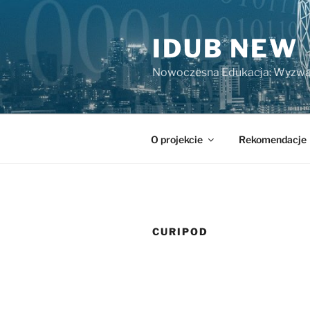
Przejdź
do
IDUB NEW
treści
Nowoczesna Edukacja: Wyzwa
O projekcie
Rekomendacje
CURIPOD