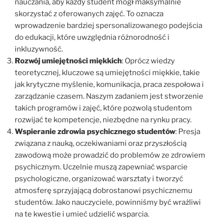
nauczania, aby każdy student mógł maksymalnie
skorzystać z oferowanych zajęć. To oznacza
wprowadzenie bardziej spersonalizowanego podejścia
do edukacji, które uwzględnia różnorodność i
inkluzywność.
Rozwój umiejętności miękkich
: Oprócz wiedzy
teoretycznej, kluczowe są umiejętności miękkie, takie
jak krytyczne myślenie, komunikacja, praca zespołowa i
zarządzanie czasem. Naszym zadaniem jest stworzenie
takich programów i zajęć, które pozwolą studentom
rozwijać te kompetencje, niezbędne na rynku pracy.
Wspieranie zdrowia psychicznego studentów
: Presja
związana z nauką, oczekiwaniami oraz przyszłością
zawodową może prowadzić do problemów ze zdrowiem
psychicznym. Uczelnie muszą zapewniać wsparcie
psychologiczne, organizować warsztaty i tworzyć
atmosferę sprzyjającą dobrostanowi psychicznemu
studentów. Jako nauczyciele, powinniśmy być wrażliwi
na te kwestie i umieć udzielić wsparcia.